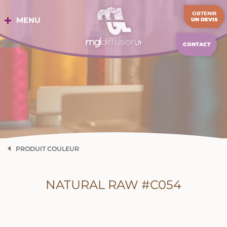
Aller
OBTENIR
au
MENU
UN DEVIS
contenu
CONTACT
PRODUIT COULEUR
NATURAL RAW #C054