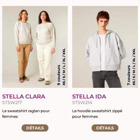
la
fiche
fiche
du
du
produit
produit
XS / S / M / L / XL / XXL
XS / S / M / L / XL / XXL
9 couleurs
7 couleurs
STELLA CLARA
STELLA IDA
STSW217
STSW214
Le sweatshirt raglan pour
Le hoodie sweatshirt zippé
femmes
pour femmes
Accéder
Accéder
DÉTAILS
DÉTAILS
à
à
la
la