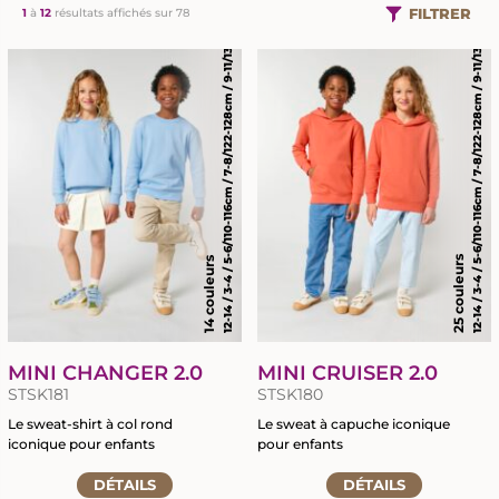
12-14 / 3-4 / 5-6/110-116cm / 7-8/122-128cm / 9-11/134-146cm
12-14 / 3-4 / 5-6/110-116cm / 7-8/122-128cm / 9-11/134-146cm
FILTRER
1
à
12
résultats affichés sur 78
25 couleurs
14 couleurs
MINI CHANGER 2.0
MINI CRUISER 2.0
STSK181
STSK180
Le sweat-shirt à col rond
Le sweat à capuche iconique
iconique pour enfants
pour enfants
Accéder
Accéder
DÉTAILS
DÉTAILS