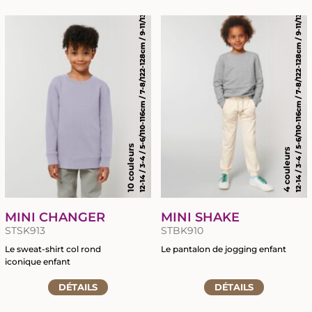
12-14 / 3-4 / 5-6/110-116cm / 7-8/122-128cm / 9-11/134-146cm
12-14 / 3-4 / 5-6/110-116cm / 7-8/122-128cm / 9-11/134-146cm
la
fiche
fiche
du
du
produit
produit
RETOUR
RETOUR
MARQUAGE TEXTILE
GRAVURE LASER
CHAPELLERIE
BRODERIE
10 couleurs
SIGNALÉTIQUE ÉVÈNEMENTIELLE
TRANSFERTS SÉRIGRAPHIQUES
4 couleurs
OBJETS PROMOTIONNELS
NOUVEAUTÉ : LE DTF
MINI CHANGER
MINI SHAKE
STSK913
STBK910
Le sweat-shirt col rond
Le pantalon de jogging enfant
iconique enfant
Accéder
Accéder
DÉTAILS
à
DÉTAILS
à
la