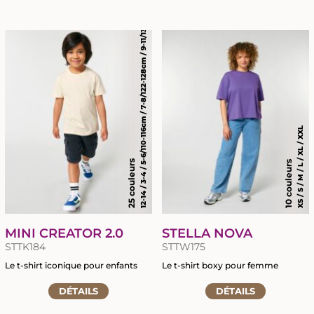
12-14 / 3-4 / 5-6/110-116cm / 7-8/122-128cm / 9-11/134-146cm
à
à
la
la
fiche
fiche
du
du
produit
produit
XS / S / M / L / XL / XXL
25 couleurs
10 couleurs
MINI CREATOR 2.0
STELLA NOVA
STTK184
STTW175
Le t-shirt iconique pour enfants
Le t-shirt boxy pour femme
Accéder
Accéder
DÉTAILS
DÉTAILS
à
à