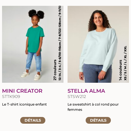
12-14 / 3-4 / 5-6/110-116cm / 7-8/122-128cm / 9-11/134-146cm
la
fiche
fiche
du
du
produit
produit
XS / S / M / L / XL / XXL
27 couleurs
14 couleurs
MINI CREATOR
STELLA ALMA
STTK909
STSW212
Le T-shirt iconique enfant
Le sweatshirt à col rond pour
femmes
Accéder
Accéder
à
DÉTAILS
DÉTAILS
à
la