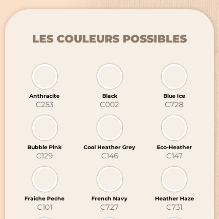
RETOUR
RETOUR
LES COULEURS POSSIBLES
MARQUAGE TEXTILE
GRAVURE LASER
CHAPELLERIE
BRODERIE
SIGNALÉTIQUE ÉVÈNEMENTIELLE
TRANSFERTS SÉRIGRAPHIQUES
Anthracite
Black
Blue Ice
C253
C002
C728
OBJETS PROMOTIONNELS
NOUVEAUTÉ : LE DTF
Bubble Pink
Cool Heather Grey
Eco-Heather
C129
C146
C147
Fraiche Peche
French Navy
Heather Haze
C101
C727
C731