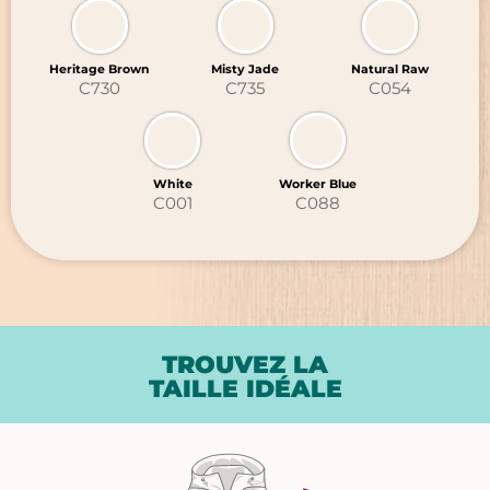
Heritage Brown
Misty Jade
Natural Raw
C730
C735
C054
White
Worker Blue
C001
C088
TROUVEZ LA
TAILLE IDÉALE