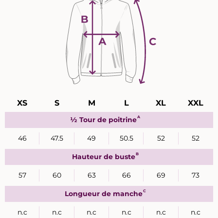
Guide
XS
S
M
L
XL
XXL
des
tailles
A
½ Tour de poitrine
46
47.5
49
50.5
52
52
B
Hauteur de buste
57
60
63
66
69
73
C
Longueur de manche
n.c
n.c
n.c
n.c
n.c
n.c