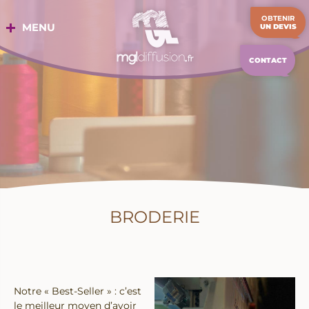
Aller
OBTENIR
au
MENU
UN DEVIS
contenu
CONTACT
BRODERIE
Notre « Best-Seller » : c’est
le meilleur moyen d’avoir