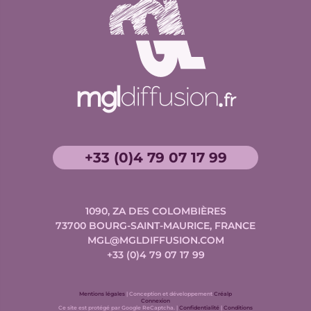
+33 (0)4 79 07 17 99
1090, ZA DES COLOMBIÈRES
73700
BOURG-SAINT-MAURICE, FRANCE
MGL@MGLDIFFUSION.COM
+33 (0)4 79 07 17 99
Conception
Mentions légales
| Conception et développement
Créalp
et
Connexion
Google
développement
Google
Ce site est protégé par Google ReCaptcha. |
Confidentialité
|
Conditions