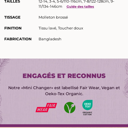
TAILLES
12-14, 3-4, 5-6/110-116cm, 7-8/122-128cm, 9-
11/134-146cm
Guide des tailles
TISSAGE
Molleton brossé
FINITION
Tissu lavé, Toucher doux
FABRICATION
Bangladesh
ENGAGÉS ET RECONNUS
Notre «Mini Changer» est labellisé Fair Wear, Vegan et
Oeko-Tex Organic.
RETOUR
RETOUR