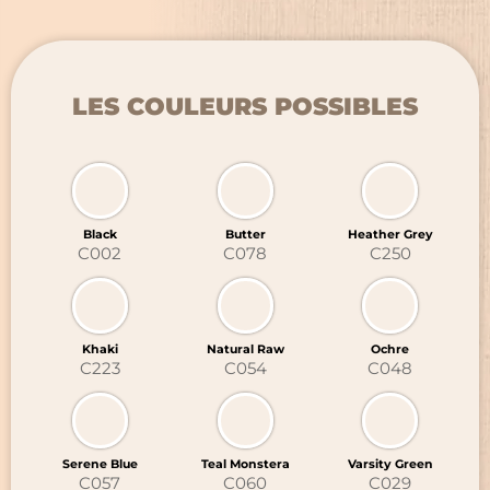
MARQUAGE TEXTILE
GRAVURE LASER
CHAPELLERIE
BRODERIE
LES COULEURS POSSIBLES
SIGNALÉTIQUE ÉVÈNEMENTIELLE
TRANSFERTS SÉRIGRAPHIQUES
OBJETS PROMOTIONNELS
NOUVEAUTÉ : LE DTF
Black
Butter
Heather Grey
C002
C078
C250
Khaki
Natural Raw
Ochre
C223
C054
C048
Serene Blue
Teal Monstera
Varsity Green
C057
C060
C029