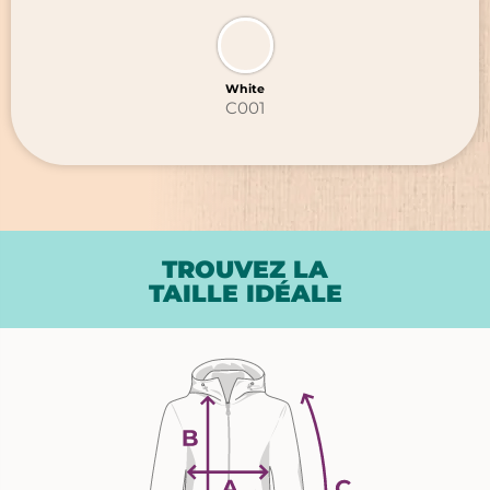
White
C001
TROUVEZ LA
TAILLE IDÉALE