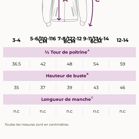
Guide
5-6/110-116
7-8/122-12
9-11/134-14
3-4
12-14
CM
8CM
6CM
des
tailles
A
½ Tour de poitrine
36.5
42
48
54
59
B
Hauteur de buste
35
37
39
43
46
C
Longueur de manche
n.c
n.c
n.c
n.c
n.c
Toutes les mesures sont en centimètres.