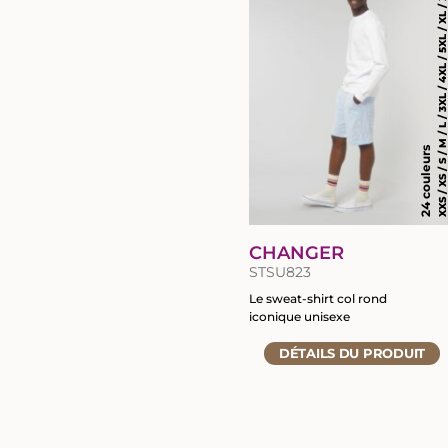
XXS / XS / S / M / L / 3XL / 4XL / 5XL / XL /
du
produit
24 couleurs
CHANGER
STSU823
Le sweat-shirt col rond
iconique unisexe
Accéder
DÉTAILS
DU PRODUIT
à
la
fiche