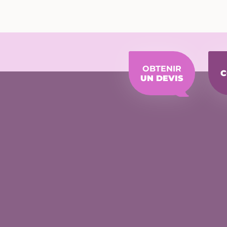
du
produit
OBTENIR
C
UN DEVIS