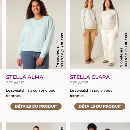
fiche
fiche
du
du
produit
produit
XS / S / M / L / XL / XXL
XS / S / M / L / XL / XXL
14 couleurs
9 couleurs
L
STELLA ALMA
STELLA CLARA
STSW212
STSW217
Le sweatshirt à col rond pour
Le sweatshirt raglan pour
femmes
femmes
Accéder
Accéder
DÉTAILS
DU PRODUIT
DÉTAILS
DU PRODUIT
à
à
la
la
fiche
fiche