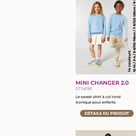
12-14 / 3-4 / 5-6/110-116cm / 7-8/122-128cm / 9-11/134-
14 couleurs
MINI CHANGER 2.0
STSK181
Le sweat-shirt à col rond
iconique pour enfants
Accéder
DÉTAILS
DU PRODUIT
à
la