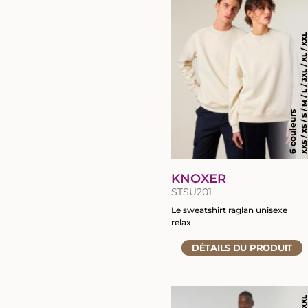
du
produit
XXS / XS / S / M / L / 3XL / XL / 
6 couleurs
KNOXER
STSU201
Le sweatshirt raglan unisexe
relax
Accéder
DÉTAILS
DU PRODUIT
à
la
fiche