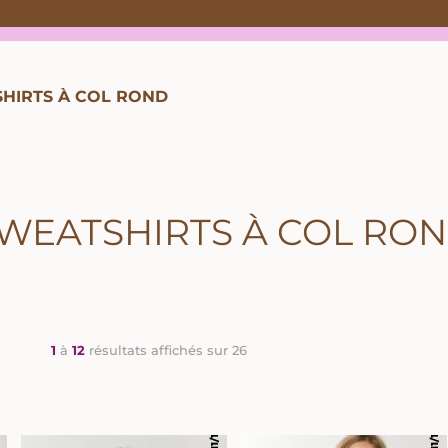
HIRTS À COL ROND
WEATSHIRTS À COL RO
1
à
12
résultats affichés sur 26