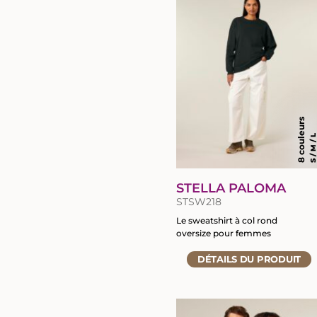
fiche
du
produit
8 couleurs
S / M / 
STELLA PALOMA
STSW218
Le sweatshirt à col rond
oversize pour femmes
Accéder
DÉTAILS
DU PRODUIT
à
la
fiche