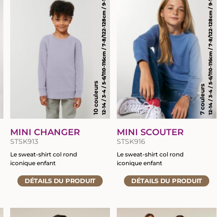
146cm
12-14 / 3-4 / 5-6/110-116cm / 7-8/122-128cm / 9-11/134-146cm
12-14 / 3-4 / 5-6/110-116cm / 7-8/122-128cm / 9-11/134-146cm
10 couleurs
7 couleurs
MINI CHANGER
MINI SCOUTER
STSK913
STSK916
Le sweat-shirt col rond
Le sweat-shirt col rond
iconique enfant
iconique enfant
Accéder
Accéder
DÉTAILS
DU PRODUIT
DÉTAILS
DU PRODUIT
à
à
la
la