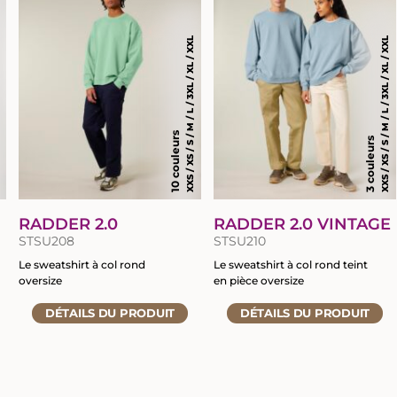
 XXL
du
du
produit
produit
XXS / XS / S / M / L / 3XL / XL / XXL
XXS / XS / S / M / L / 3XL / XL / XXL
10 couleurs
3 couleurs
RADDER 2.0
RADDER 2.0 VINTAGE
STSU208
STSU210
Le sweatshirt à col rond
Le sweatshirt à col rond teint
oversize
en pièce oversize
Accéder
Accéder
DÉTAILS
DU PRODUIT
DÉTAILS
DU PRODUIT
à
à
la
la
fiche
fiche