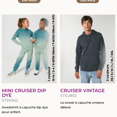
DÉTAILS
DÉTAILS
12-14 / 3-4 / 5-6/110-116cm / 7-8/122-128cm / 9-11/134-146cm
à
à
la
la
fiche
fiche
du
du
produit
produit
XS / S / M / L / XL / XXL
2 couleurs
1 couleur
MINI CRUISER DIP
CRUISER VINTAGE
DYE
STSU853
STSK942
Le sweat à capuche unisexe
Sweatshirt à capuche dip dye
délavé
pour enfant
Accéder