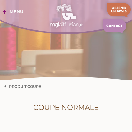
Aller
OBTENIR
au
MENU
UN DEVIS
contenu
CONTACT
PRODUIT COUPE
COUPE NORMALE