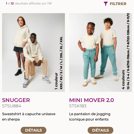
12-14 / 3-4 / 5-6/110-116cm / 7-8/122-128cm / 9-11/134-146cm
FILTRER
1
à
12
résultats affichés sur 118
XXS / XS / S / M / L / 3XL / XL / XXL
4 couleurs
1 couleur
SNUGGER
MINI MOVER 2.0
STSU884
STSK183
Sweatshirt à capuche unisexe
Le pantalon de jogging
en sherpa
iconique pour enfants
Accéder
Accéder
DÉTAILS
DÉTAILS