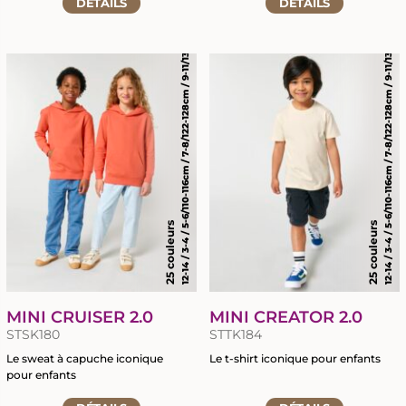
Accéder
DÉTAILS
à
DÉTAILS
12-14 / 3-4 / 5-6/110-116cm / 7-8/122-128cm / 9-11/134-146cm
12-14 / 3-4 / 5-6/110-116cm / 7-8/122-128cm / 9-11/134-146cm
à
la
la
fiche
fiche
du
du
produit
produit
25 couleurs
25 couleurs
MINI CRUISER 2.0
MINI CREATOR 2.0
STSK180
STTK184
Le sweat à capuche iconique
Le t-shirt iconique pour enfants
pour enfants
Accéder
Accéder