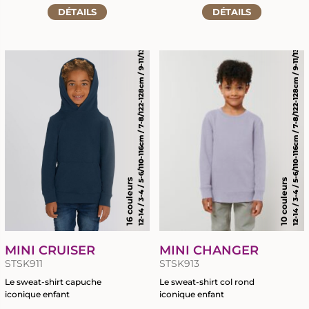
Accéder
DÉTAILS
à
DÉTAILS
12-14 / 3-4 / 5-6/110-116cm / 7-8/122-128cm / 9-11/134-146cm
12-14 / 3-4 / 5-6/110-116cm / 7-8/122-128cm / 9-11/134-146cm
à
la
la
fiche
fiche
du
du
produit
produit
16 couleurs
10 couleurs
MINI CRUISER
MINI CHANGER
STSK911
STSK913
Le sweat-shirt capuche
Le sweat-shirt col rond
iconique enfant
iconique enfant