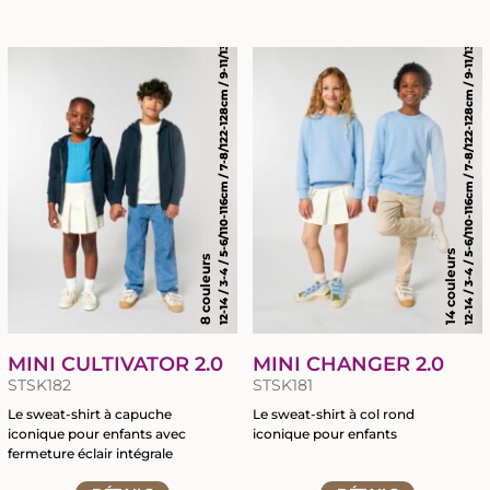
12-14 / 3-4 / 5-6/110-116cm / 7-8/122-128cm / 9-11/134-146cm
12-14 / 3-4 / 5-6/110-116cm / 7-8/122-128cm / 9-11/134-146cm
à
à
la
la
fiche
fiche
du
du
produit
produit
14 couleurs
8 couleurs
MINI CULTIVATOR 2.0
MINI CHANGER 2.0
STSK182
STSK181
Le sweat-shirt à capuche
Le sweat-shirt à col rond
iconique pour enfants avec
iconique pour enfants
fermeture éclair intégrale
Accéder