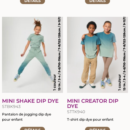
DÉTAILS
à
DÉTAILS
12-14 / 3-4 / 5-6/110-116cm / 7-8/122-128cm / 9-11/134-146cm
12-14 / 3-4 / 5-6/110-116cm / 7-8/122-128cm / 9-11/134-146cm
à
la
la
fiche
fiche
du
du
produit
RETOUR
RETOUR
produit
MARQUAGE TEXTILE
GRAVURE LASER
CHAPELLERIE
BRODERIE
SIGNALÉTIQUE ÉVÈNEMENTIELLE
TRANSFERTS SÉRIGRAPHIQUES
1 couleur
1 couleur
OBJETS PROMOTIONNELS
NOUVEAUTÉ : LE DTF
MINI SHAKE DIP DYE
MINI CREATOR DIP
DYE
STBK943
STTK940
Pantalon de jogging dip dye
pour enfant
T-shirt dip dye pour enfant
Accéder
Accéder