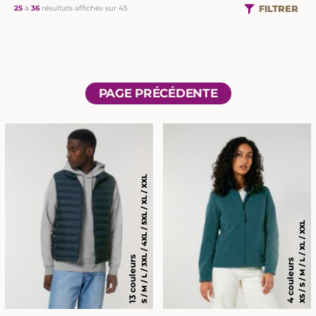
FILTRER
25
à
36
résultats affichés sur 45
PAGE PRÉCÉDENTE
S / M / L / 3XL / 4XL / 5XL / XL / XXL
XS / S / M / L / XL / XXL
13 couleurs
4 couleurs