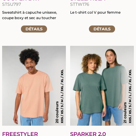
STSU797
STTW176
Sweatshirt à capuche unisexe,
Le t-shirt col V pour femme
coupe boxy et sec au toucher
Accéder
Accéder
DÉTAILS
à
DÉTAILS
à
la
la
fiche
fiche
du
du
produit
produit
XXS / XS / S / M / L / 3XL / XL / XXL
XXS / XS / S / M / L / 3XL / XL / XXL
20 couleurs
21 couleurs
FREESTYLER
SPARKER 2.0