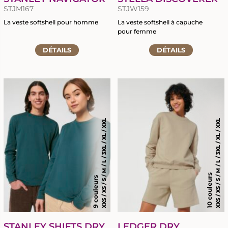
STJM167
STJW159
La veste softshell pour homme
La veste softshell à capuche
pour femme
Accéder
Accéder
à
DÉTAILS
DÉTAILS
à
la
la
fiche
fiche
du
du
produit
produit
XXS / XS / S / M / L / 3XL / XL / XXL
XXS / XS / S / M / L / 3XL / XL / XXL
10 couleurs
9 couleurs
STANLEY SHIFTS DRY
LEDGER DRY