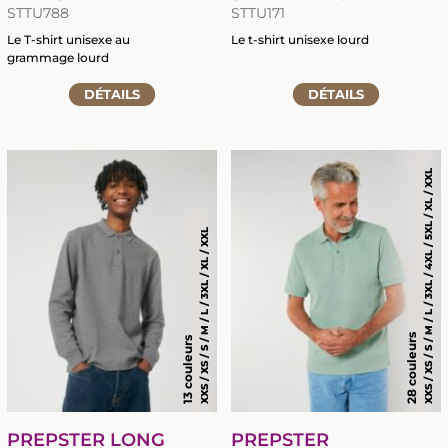
STTU788
STTU171
Le T-shirt unisexe au
Le t-shirt unisexe lourd
grammage lourd
Accéder
Accéder
DÉTAILS
à
DÉTAILS
à
la
la
fiche
fiche
du
du
produit
XXS / XS / S / M / L / 3XL / 4XL / 5XL / XL / XXL
produit
XXS / XS / S / M / L / 3XL / XL / XXL
28 couleurs
13 couleurs
PREPSTER LONG
PREPSTER