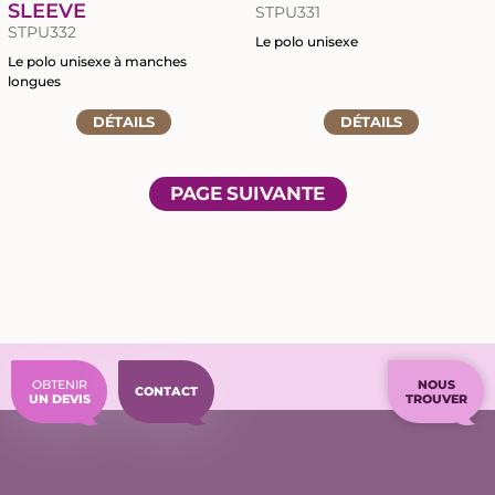
SLEEVE
STPU331
STPU332
Le polo unisexe
Le polo unisexe à manches
Accéder
longues
à
Accéder
DÉTAILS
DÉTAILS
la
à
fiche
la
du
fiche
produit
PAGE SUIVANTE
du
produit
OBTENIR
NOUS
CONTACT
UN DEVIS
TROUVER