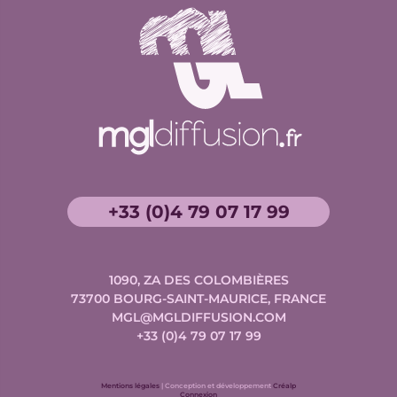
+33 (0)4 79 07 17 99
1090, ZA DES COLOMBIÈRES
73700
BOURG-SAINT-MAURICE, FRANCE
MGL@MGLDIFFUSION.COM
+33 (0)4 79 07 17 99
Conception
Mentions légales
| Conception et développement
Créalp
et
Connexion