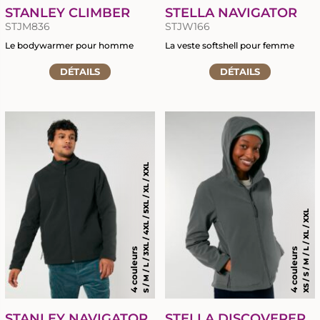
STANLEY CLIMBER
STELLA NAVIGATOR
STJM836
STJW166
Le bodywarmer pour homme
La veste softshell pour femme
Accéder
Accéder
DÉTAILS
DÉTAILS
à
à
la
la
fiche
fiche
du
du
produit
produit
S / M / L / 3XL / 4XL / 5XL / XL / XXL
XS / S / M / L / XL / XXL
4 couleurs
4 couleurs
STANLEY NAVIGATOR
STELLA DISCOVERER