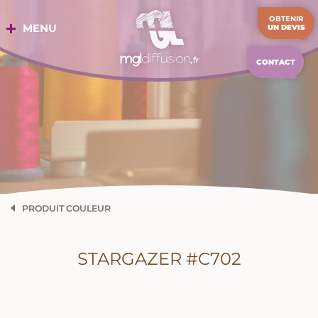
Aller
OBTENIR
au
MENU
UN DEVIS
contenu
CONTACT
PRODUIT COULEUR
STARGAZER #C702