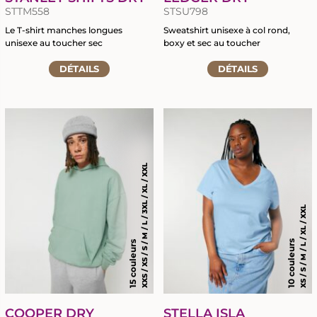
STTM558
STSU798
Le T-shirt manches longues
Sweatshirt unisexe à col rond,
unisexe au toucher sec
boxy et sec au toucher
Accéder
Accéder
DÉTAILS
DÉTAILS
à
à
la
la
RETOUR
RETOUR
fiche
fiche
du
du
MARQUAGE TEXTILE
GRAVURE LASER
produit
produit
XXS / XS / S / M / L / 3XL / XL / XXL
CHAPELLERIE
BRODERIE
SIGNALÉTIQUE ÉVÈNEMENTIELLE
TRANSFERTS SÉRIGRAPHIQUES
XS / S / M / L / XL / XXL
OBJETS PROMOTIONNELS
NOUVEAUTÉ : LE DTF
10 couleurs
15 couleurs
COOPER DRY
STELLA ISLA