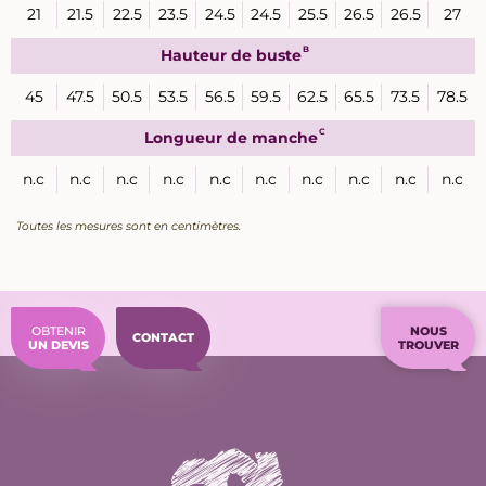
21
21.5
22.5
23.5
24.5
24.5
25.5
26.5
26.5
27
B
Hauteur de buste
45
47.5
50.5
53.5
56.5
59.5
62.5
65.5
73.5
78.5
C
Longueur de manche
n.c
n.c
n.c
n.c
n.c
n.c
n.c
n.c
n.c
n.c
Toutes les mesures sont en centimètres.
OBTENIR
NOUS
CONTACT
UN DEVIS
TROUVER