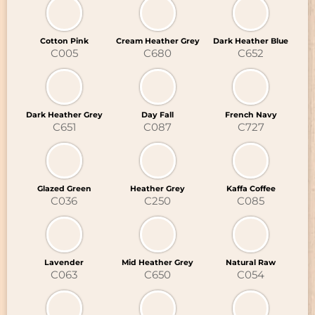
SIGNALÉTIQUE ÉVÈNEMENTIELLE
TRANSFERTS SÉRIGRAPHIQUES
Cotton Pink
Cream Heather Grey
Dark Heather Blue
C005
C680
C652
OBJETS PROMOTIONNELS
NOUVEAUTÉ : LE DTF
Dark Heather Grey
Day Fall
French Navy
C651
C087
C727
Glazed Green
Heather Grey
Kaffa Coffee
C036
C250
C085
Lavender
Mid Heather Grey
Natural Raw
C063
C650
C054