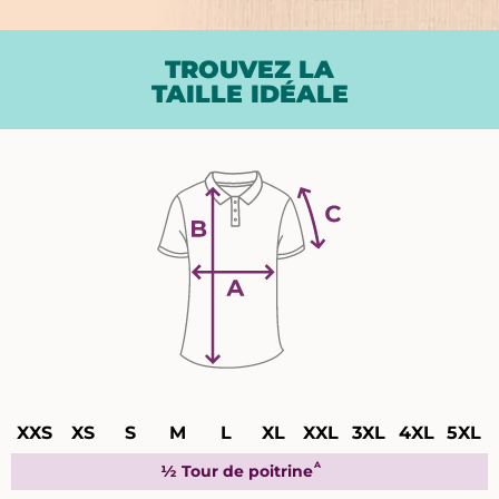
TROUVEZ LA
TAILLE IDÉALE
Guide
XXS
XS
S
M
L
XL
XXL
3XL
4XL
5XL
des
tailles
A
½ Tour de poitrine