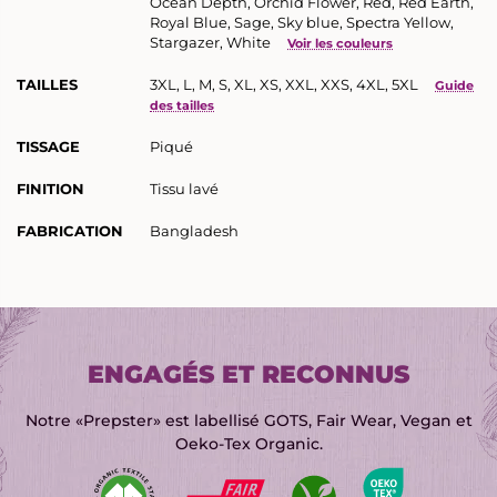
Ocean Depth, Orchid Flower, Red, Red Earth,
Royal Blue, Sage, Sky blue, Spectra Yellow,
Stargazer, White
Voir les couleurs
TAILLES
3XL, L, M, S, XL, XS, XXL, XXS, 4XL, 5XL
Guide
des tailles
TISSAGE
Piqué
FINITION
Tissu lavé
FABRICATION
Bangladesh
ENGAGÉS ET RECONNUS
Notre «Prepster» est labellisé GOTS, Fair Wear, Vegan et
Oeko-Tex Organic.