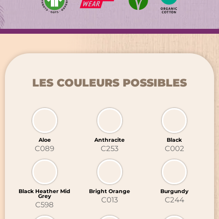
LES COULEURS POSSIBLES
Aloe
Anthracite
Black
C089
C253
C002
RETOUR
RETOUR
Black Heather Mid
Bright Orange
Burgundy
MARQUAGE TEXTILE
GRAVURE LASER
Grey
C013
C244
C598
CHAPELLERIE
BRODERIE