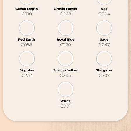
Ocean Depth
Orchid Flower
Red
C710
C068
C004
Red Earth
Royal Blue
Sage
C086
C230
C047
Sky blue
Spectra Yellow
Stargazer
C232
C204
C702
White
C001