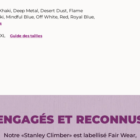
h Khaki, Deep Metal, Desert Dust, Flame
i, Mindful Blue, Off White, Red, Royal Blue,
s
5XL
Guide des tailles
ENGAGÉS ET RECONNU
Notre «Stanley Climber» est labellisé Fair Wear,