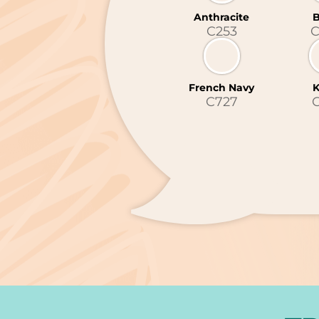
Anthracite
B
C253
C
French Navy
K
C727