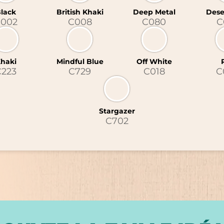
lack
British Khaki
Deep Metal
Dese
002
C008
C080
C
haki
Mindful Blue
Off White
C223
C729
C018
C
Stargazer
C702