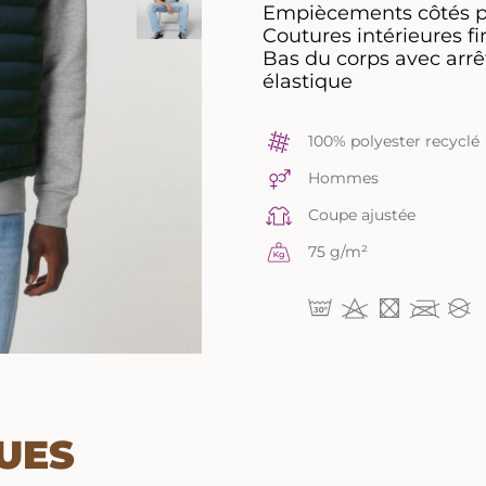
Empiècements côtés p
Coutures intérieures fi
Bas du corps avec arrê
élastique
100% polyester recyclé
Hommes
Coupe ajustée
75 g/m²
UES