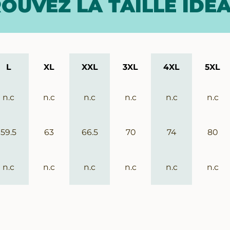
OUVEZ LA TAILLE IDÉ
L
XL
XXL
3XL
4XL
5XL
n.c
n.c
n.c
n.c
n.c
n.c
59.5
63
66.5
70
74
80
n.c
n.c
n.c
n.c
n.c
n.c