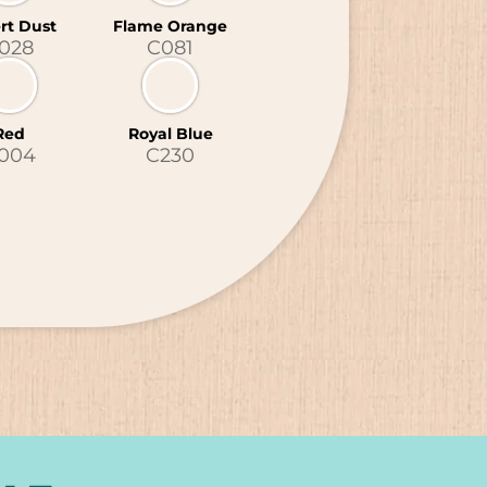
rt Dust
Flame Orange
028
C081
Red
Royal Blue
004
C230