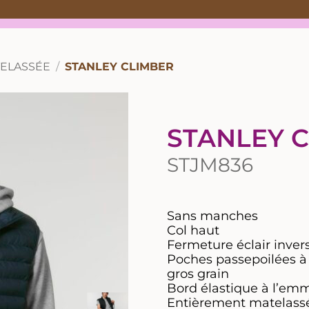
TELASSÉE
STANLEY CLIMBER
STANLEY 
STJM836
Sans manches
Col haut
Fermeture éclair inver
Poches passepoilées à f
gros grain
Bord élastique à l’e
Entièrement matelass