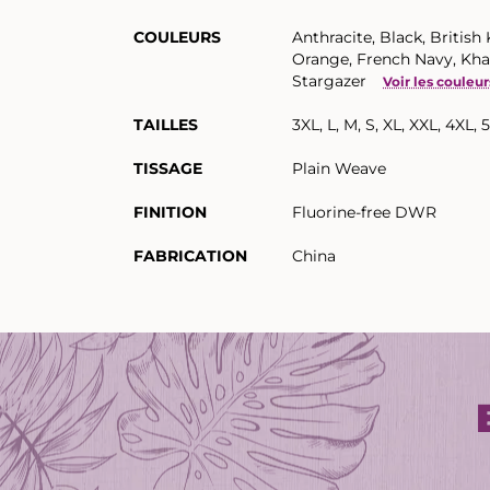
COULEURS
Anthracite, Black, Britis
Orange, French Navy, Khak
Stargazer
Voir les couleur
TAILLES
3XL, L, M, S, XL, XXL, 4XL, 
TISSAGE
Plain Weave
FINITION
Fluorine-free DWR
FABRICATION
China