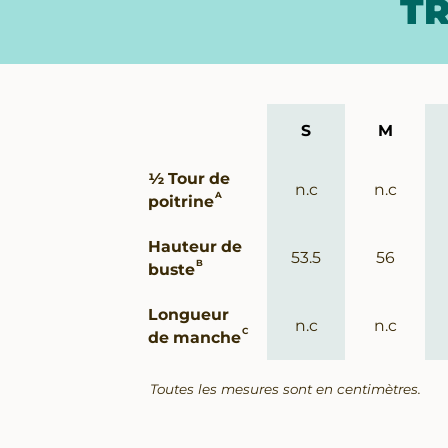
TR
S
M
Guide
½ Tour de
des
n.c
n.c
A
poitrine
tailles
Hauteur de
53.5
56
B
buste
Longueur
n.c
n.c
C
de manche
Toutes les mesures sont en centimètres.