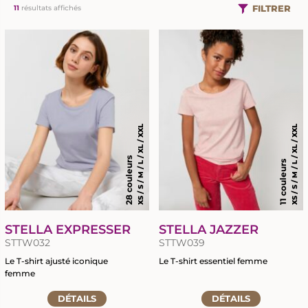
FILTRER
11
résultats affichés
XS / S / M / L / XL / XXL
XS / S / M / L / XL / XXL
28 couleurs
11 couleurs
STELLA EXPRESSER
STELLA JAZZER
STTW032
STTW039
Le T-shirt ajusté iconique
Le T-shirt essentiel femme
femme
Accéder
Accéder
DÉTAILS
à
DÉTAILS