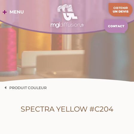
Aller
OBTENIR
au
MENU
UN DEVIS
contenu
CONTACT
PRODUIT COULEUR
SPECTRA YELLOW #C204