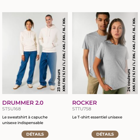
à
la
RETOUR
RETOUR
la
fiche
fiche
du
du
produit
XXS / XS / S / M / L / 3XL / 4XL / 5XL / XL / XXL
XXS / XS / S / M / L / 3XL / 4XL / 5XL / XL / XXL
MARQUAGE TEXTILE
GRAVURE LASER
produit
CHAPELLERIE
BRODERIE
SIGNALÉTIQUE ÉVÈNEMENTIELLE
TRANSFERTS SÉRIGRAPHIQUES
OBJETS PROMOTIONNELS
NOUVEAUTÉ : LE DTF
24 couleurs
23 couleurs
DRUMMER 2.0
ROCKER
STSU168
STTU758
Le sweatshirt à capuche
Le T-shirt essentiel unisexe
unisexe indispensable
Accéder
Accéder
DÉTAILS
à
DÉTAILS
à