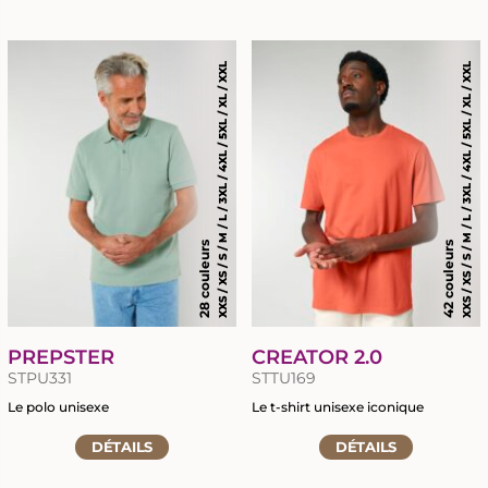
la
la
fiche
fiche
du
du
produit
XXS / XS / S / M / L / 3XL / 4XL / 5XL / XL / XXL
XXS / XS / S / M / L / 3XL / 4XL / 5XL / XL / XXL
produit
28 couleurs
42 couleurs
PREPSTER
CREATOR 2.0
STPU331
STTU169
Le polo unisexe
Le t-shirt unisexe iconique
Accéder
Accéder
DÉTAILS
DÉTAILS
à
à
la
la