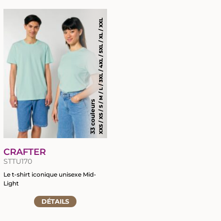
fiche
fiche
du
du
XXS / XS / S / M / L / 3XL / 4XL / 5XL / XL / XXL
produit
produit
33 couleurs
CRAFTER
STTU170
Le t-shirt iconique unisexe Mid-
Light
Accéder
DÉTAILS
à
la