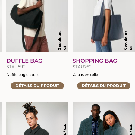
3 couleurs
5 couleurs
S
OS
OS
DUFFLE BAG
SHOPPING BAG
STAU892
STAU762
Duffle bag en toile
Cabas en toile
Accéder
Accéder
DÉTAILS
DU PRODUIT
DÉTAILS
DU PRODUIT
à
à
la
la
fiche
fiche
du
du
produit
produit