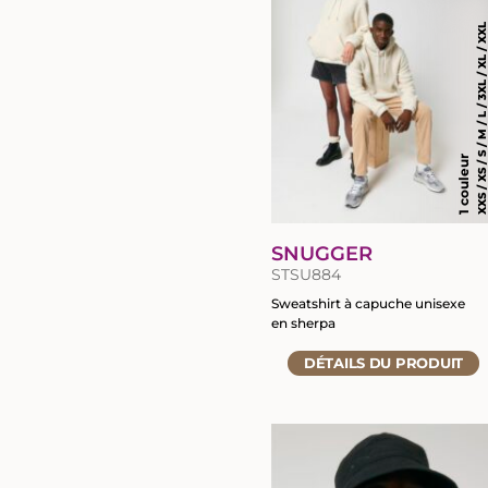
XXS / XS / S / M / L / 3XL / XL / 
1 couleur
SNUGGER
STSU884
Sweatshirt à capuche unisexe
en sherpa
Accéder
DÉTAILS
DU PRODUIT
à
la
fiche
du