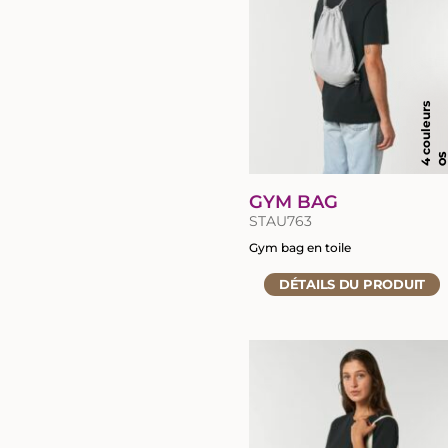
4 couleurs
O
GYM BAG
STAU763
Gym bag en toile
Accéder
DÉTAILS
DU PRODUIT
à
la
fiche
du
produit