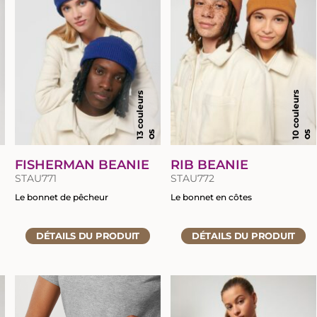
XXL
10 couleurs
13 couleurs
OS
OS
FISHERMAN BEANIE
RIB BEANIE
STAU771
STAU772
Le bonnet de pêcheur
Le bonnet en côtes
Accéder
Accéder
DÉTAILS
DU PRODUIT
DÉTAILS
DU PRODUIT
à
à
la
la
fiche
fiche
du
du
produit
produit