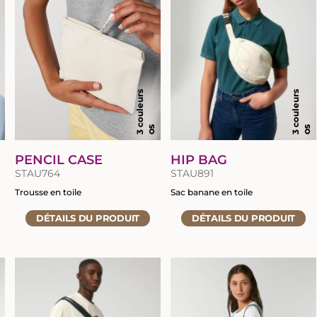
3 couleurs
3 couleurs
L
OS
OS
PENCIL CASE
HIP BAG
STAU764
STAU891
Trousse en toile
Sac banane en toile
Accéder
Accéder
DÉTAILS
DU PRODUIT
DÉTAILS
DU PRODUIT
à
à
la
la
fiche
fiche
du
du
produit
produit