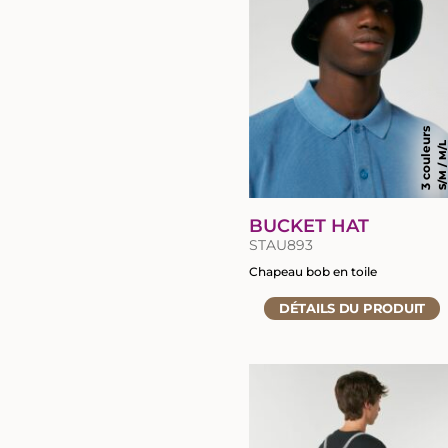
produit
3 couleurs
S/M / M/
BUCKET HAT
STAU893
Chapeau bob en toile
Accéder
DÉTAILS
DU PRODUIT
à
la
fiche
du
produit