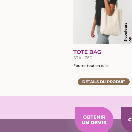
5 couleurs
O
TOTE BAG
STAU760
Fourre-tout en toile
Accéder
DÉTAILS
DU PRODUIT
à
la
fiche
du
produit
OBTENIR
C
UN DEVIS