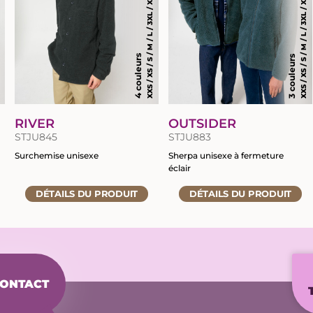
XXS / XS / S / M / L / 3XL / XL / XXL
XXS / XS / S / M / L / 3XL / XL / XXL
4 couleurs
3 couleurs
S
RIVER
OUTSIDER
STJU845
STJU883
Surchemise unisexe
Sherpa unisexe à fermeture
éclair
Accéder
Accéder
DÉTAILS
DU PRODUIT
DÉTAILS
DU PRODUIT
à
à
la
la
fiche
fiche
du
du
produit
produit
ONTACT