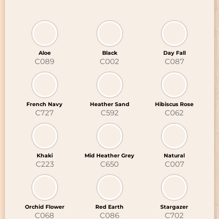
Aloe
Black
Day Fall
C089
C002
C087
French Navy
Heather Sand
Hibiscus Rose
C727
C592
C062
Khaki
Mid Heather Grey
Natural
C223
C650
C007
Orchid Flower
Red Earth
Stargazer
C068
C086
C702