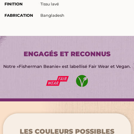
FINITION
Tissu lavé
FABRICATION
Bangladesh
RETOUR
RETOUR
MARQUAGE TEXTILE
GRAVURE LASER
ENGAGÉS ET RECONNUS
CHAPELLERIE
BRODERIE
Notre «Fisherman Beanie» est labellisé Fair Wear et Vegan.
SIGNALÉTIQUE ÉVÈNEMENTIELLE
TRANSFERTS SÉRIGRAPHIQUES
OBJETS PROMOTIONNELS
NOUVEAUTÉ : LE DTF
LES COULEURS POSSIBLES