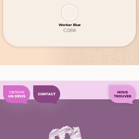
Worker Blue
C088
OBTENIR
NOUS
CONTACT
UN DEVIS
TROUVER