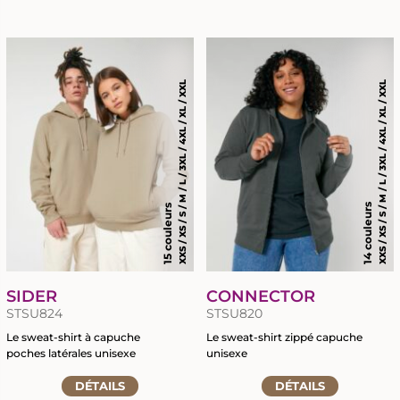
à
la
la
fiche
fiche
du
du
produit
produit
XXS / XS / S / M / L / 3XL / 4XL / XL / XXL
XXS / XS / S / M / L / 3XL / 4XL / XL / XXL
14 couleurs
15 couleurs
SIDER
CONNECTOR
STSU824
STSU820
Le sweat-shirt à capuche
Le sweat-shirt zippé capuche
poches latérales unisexe
unisexe
Accéder
Accéder
DÉTAILS
DÉTAILS