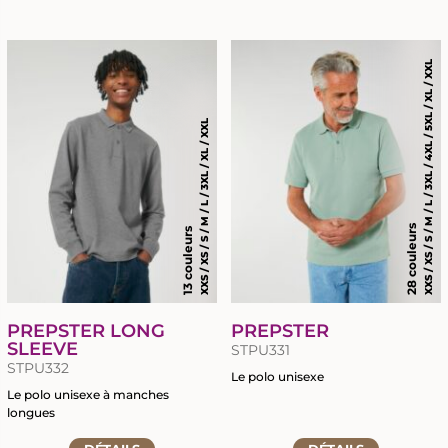
à
à
la
la
RETOUR
RETOUR
fiche
fiche
du
du
XXS / XS / S / M / L / 3XL / 4XL / 5XL / XL / XXL
MARQUAGE TEXTILE
GRAVURE LASER
produit
produit
CHAPELLERIE
BRODERIE
XXS / XS / S / M / L / 3XL / XL / XXL
SIGNALÉTIQUE ÉVÈNEMENTIELLE
TRANSFERTS SÉRIGRAPHIQUES
OBJETS PROMOTIONNELS
NOUVEAUTÉ : LE DTF
28 couleurs
13 couleurs
PREPSTER LONG
PREPSTER
SLEEVE
STPU331
STPU332
Le polo unisexe
Le polo unisexe à manches
Accéder
longues
à
Accéder