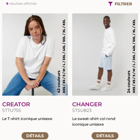
FILTRER
8
résultats affichés
XXS / XS / S / M / L / 3XL / 4XL / 5XL / XL / XXL
XXS / XS / S / M / L / 3XL / 4XL / 5XL / XL / XXL
43 couleurs
24 couleurs
CREATOR
CHANGER
STTU755
STSU823
Le T-shirt iconique unisexe
Le sweat-shirt col rond
iconique unisexe
Accéder
Accéder
à
DÉTAILS
DÉTAILS