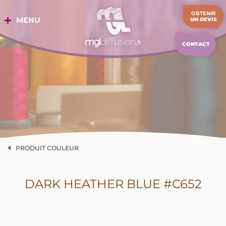
Aller
OBTENIR
au
MENU
UN DEVIS
contenu
CONTACT
PRODUIT COULEUR
DARK HEATHER BLUE #C652