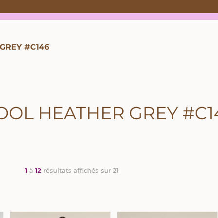
GREY #C146
OOL HEATHER GREY #C1
1
à
12
résultats affichés sur 21