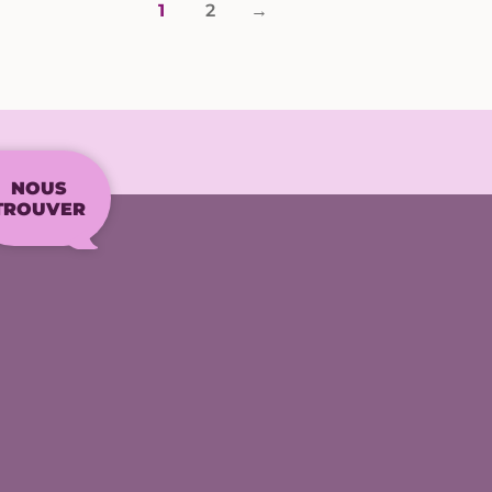
1
2
→
NOUS
TROUVER