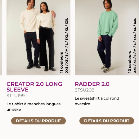
du
produit
produit
XXL
XXS / XS / S / M / L / 3XL / XL / XXL
XXS / XS / S / M / L / 3XL / XL / XXL
10 couleurs
11 couleurs
CREATOR 2.0 LONG
RADDER 2.0
SLEEVE
STSU208
STTU199
Le sweatshirt à col rond
Le t-shirt à manches longues
oversize
unisexe
Accéder
Accéder
DÉTAILS
DU PRODUIT
DÉTAILS
DU PRODUIT
à
à
la
la
fiche