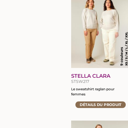
du
produit
XS / S / M / L / XL / X
9 couleurs
STELLA CLARA
STSW217
Le sweatshirt raglan pour
femmes
Accéder
DÉTAILS
DU PRODUIT
à
la
fiche