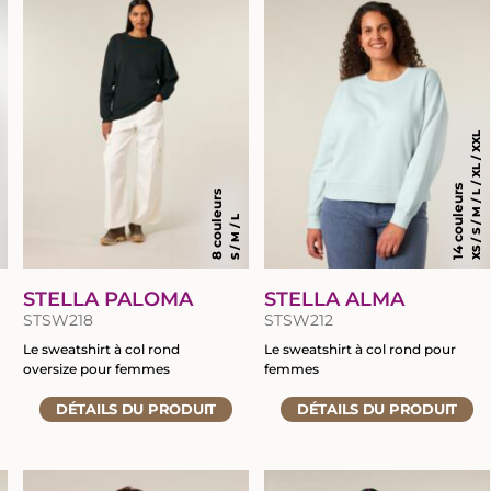
XL
XS / S / M / L / XL / XXL
14 couleurs
8 couleurs
S / M / L
STELLA PALOMA
STELLA ALMA
STSW218
STSW212
Le sweatshirt à col rond
Le sweatshirt à col rond pour
oversize pour femmes
femmes
Accéder
Accéder
DÉTAILS
DU PRODUIT
DÉTAILS
DU PRODUIT
à
à
la
la