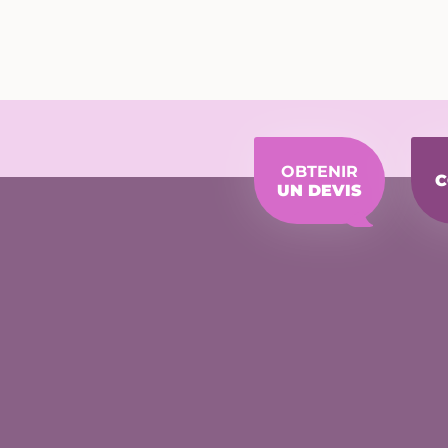
du
produit
OBTENIR
C
UN DEVIS