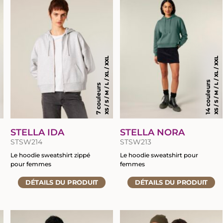
fiche
fiche
du
du
produit
produit
XL
XS / S / M / L / XL / XXL
XS / S / M / L / XL / XXL
14 couleurs
7 couleurs
STELLA IDA
STELLA NORA
STSW214
STSW213
Le hoodie sweatshirt zippé
Le hoodie sweatshirt pour
pour femmes
femmes
Accéder
Accéder
DÉTAILS
DU PRODUIT
DÉTAILS
DU PRODUIT
à
à
la
la
fiche
fiche