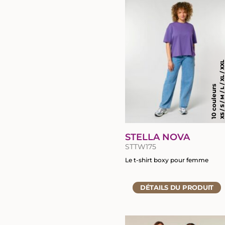
XS / S / M / L / XL / X
10 couleurs
STELLA NOVA
STTW175
Le t-shirt boxy pour femme
Accéder
DÉTAILS
DU PRODUIT
à
la
fiche