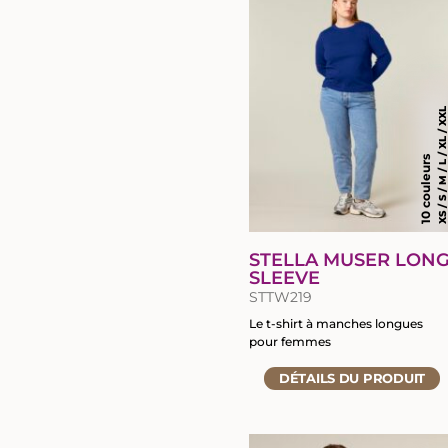
du
produit
XS / S / M / L / XL / X
10 couleurs
STELLA MUSER LON
SLEEVE
STTW219
Le t-shirt à manches longues
pour femmes
Accéder
DÉTAILS
DU PRODUIT
à
la