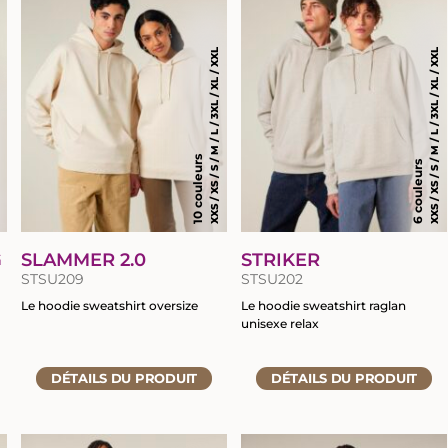
du
du
produit
produit
XXS / XS / S / M / L / 3XL / XL / XXL
XXS / XS / S / M / L / 3XL / XL / XXL
XL
10 couleurs
6 couleurs
G
SLAMMER 2.0
STRIKER
STSU209
STSU202
Le hoodie sweatshirt oversize
Le hoodie sweatshirt raglan
unisexe relax
Accéder
Accéder
à
DÉTAILS
DU PRODUIT
DÉTAILS
DU PRODUIT
à
la
la
fiche
fiche
du