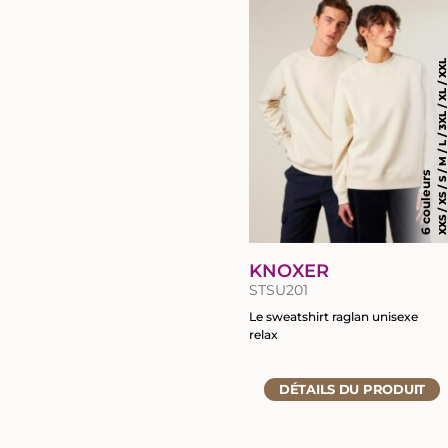
fiche
du
produit
XXS / XS / S / M / L / 3XL / XL / 
6 couleurs
KNOXER
STSU201
Le sweatshirt raglan unisexe
relax
Accéder
DÉTAILS
DU PRODUIT
à
la
fiche