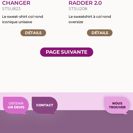
CHANGER
RADDER 2.0
STSU823
STSU208
Le sweat-shirt col rond
Le sweatshirt à col rond
iconique unisexe
oversize
Accéder
Accéder
DÉTAILS
DÉTAILS
à
à
la
la
fiche
fiche
PAGE SUIVANTE
du
du
produit
produit
OBTENIR
NOUS
CONTACT
UN DEVIS
TROUVER