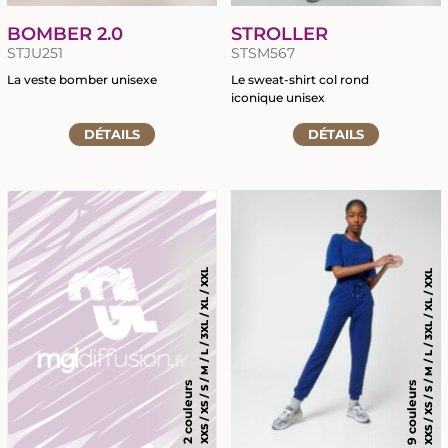
BOMBER 2.0
STROLLER
STJU251
STSM567
La veste bomber unisexe
Le sweat-shirt col rond
iconique unisex
Accéder
Accéder
à
DÉTAILS
DÉTAILS
à
la
la
fiche
fiche
du
du
produit
produit
XXS / XS / S / M / L / 3XL / XL / XXL
XXS / XS / S / M / L / 3XL / XL / XXL
9 couleurs
2 couleurs