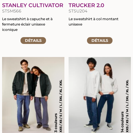
STANLEY CULTIVATOR
TRUCKER 2.0
STSM566
STSU204
Le sweatshirt à capuche et à
Le sweatshirt à col montant
fermeture éclair unisexe
unisexe
iconique
Accéder
Accéder
DÉTAILS
à
DÉTAILS
à
la
la
fiche
fiche
du
du
produit
produit
XXS / XS / S / M / L / 3XL / XL / XXL
XXS / XS / S / M / L / 3XL / XL / XXL
14 couleurs
3 couleurs