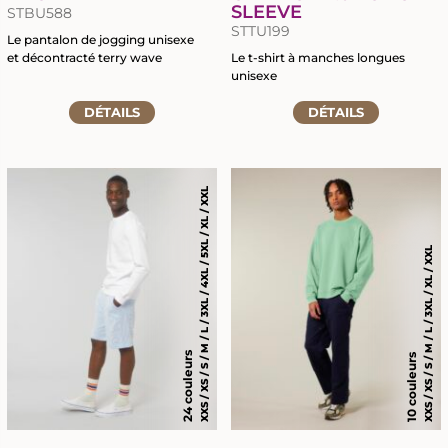
SLEEVE
STBU588
STTU199
Le pantalon de jogging unisexe
et décontracté terry wave
Le t-shirt à manches longues
unisexe
Accéder
Accéder
à
DÉTAILS
DÉTAILS
à
la
la
fiche
fiche
du
du
produit
XXS / XS / S / M / L / 3XL / 4XL / 5XL / XL / XXL
produit
XXS / XS / S / M / L / 3XL / XL / XXL
24 couleurs
10 couleurs