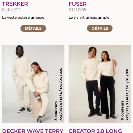
TREKKER
FUSER
STJU242
STTU759
La veste polaire unisexe
Le t-shirt unisex ample
Accéder
Accéder
DÉTAILS
DÉTAILS
à
à
la
la
fiche
fiche
du
du
produit
produit
XXS / XS / S / M / L / 3XL / XL / XXL
XXS / XS / S / M / L / 3XL / XL / XXL
11 couleurs
3 couleurs
DECKER WAVE TERRY
CREATOR 2.0 LONG