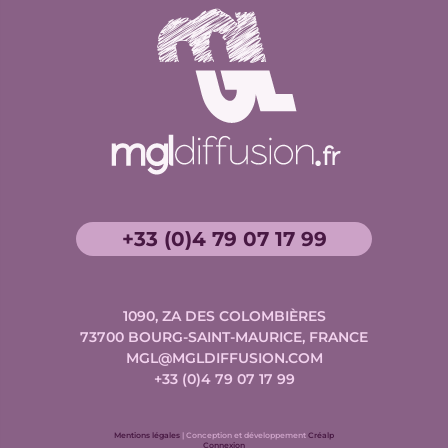
+33 (0)4 79 07 17 99
1090, ZA DES COLOMBIÈRES
73700
BOURG-SAINT-MAURICE, FRANCE
MGL@MGLDIFFUSION.COM
+33 (0)4 79 07 17 99
Conception
Mentions légales
| Conception et développement
Créalp
et
Connexion