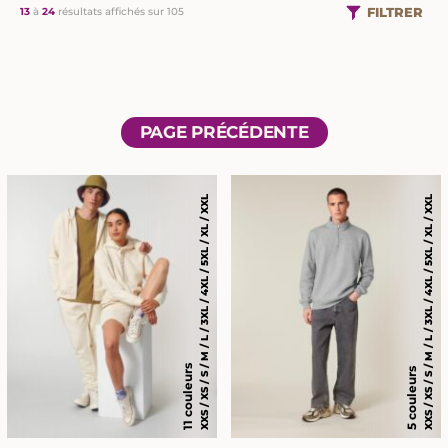
FILTRER
13
à
24
résultats affichés sur 105
PAGE PRÉCÉDENTE
XXS / XS / S / M / L / 3XL / 4XL / 5XL / XL / XXL
XXS / XS / S / M / L / 3XL / 4XL / 5XL / XL / XXL
11 couleurs
5 couleurs