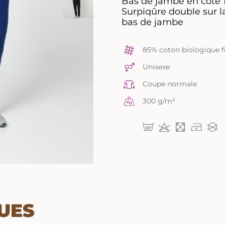
Bas de jambe en côte 
Surpiqûre double sur la 
bas de jambe
85% coton biologique fi
Unisexe
Coupe normale
300 g/m²
UES