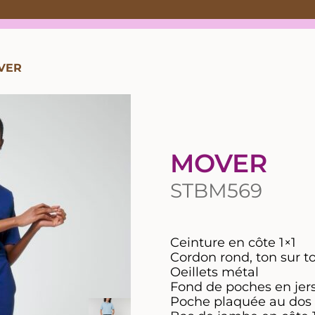
VER
MOVER
STBM569
Ceinture en côte 1×1
Cordon rond, ton sur t
Oeillets métal
Fond de poches en jer
Poche plaquée au dos