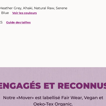
 Heather Grey, Khaki, Natural Raw, Serene
 Blue
Voir les couleurs
XS
Guide des tailles
ENGAGÉS ET RECONNU
Notre «Mover» est labellisé Fair Wear, Vegan et
Oeko-Tex Organic.