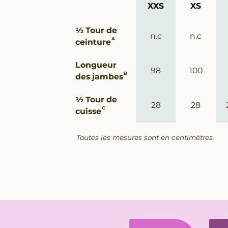
XXS
XS
Guide
½ Tour de
des
n.c
n.c
A
ceinture
tailles
Longueur
98
100
B
des jambes
½ Tour de
28
28
C
cuisse
Toutes les mesures sont en centimètres.