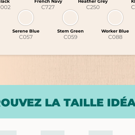
lack
French Navy
Heather Grey
K
002
C727
C250
C
Serene Blue
Stem Green
Worker Blue
C057
C059
C088
OUVEZ LA TAILLE IDÉ