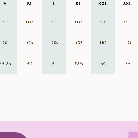
S
M
L
XL
XXL
3XL
n.c
n.c
n.c
n.c
n.c
n.c
102
104
106
108
110
110
29.25
30
31
32.5
34
35