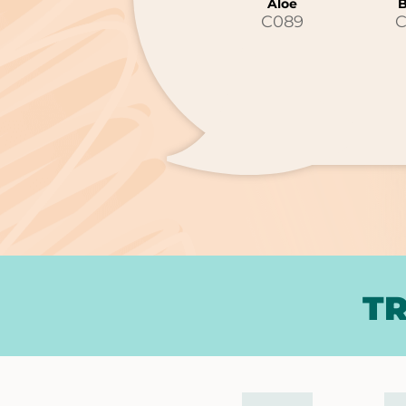
Aloe
B
C089
C
TR