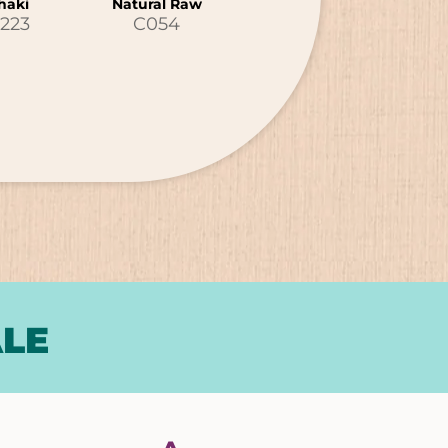
haki
Natural Raw
223
C054
ALE