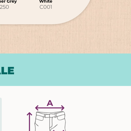
her Grey
White
250
C001
ALE