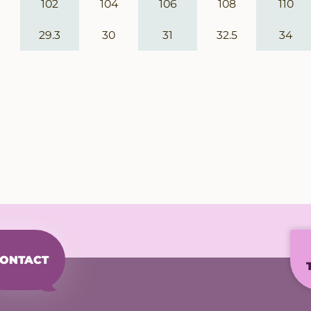
102
104
106
108
110
29.3
30
31
32.5
34
ONTACT