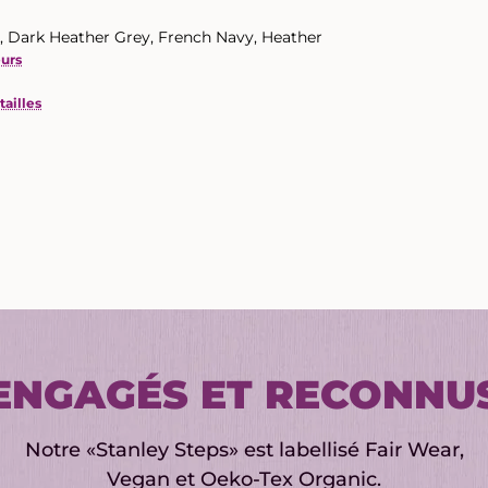
, Dark Heather Grey, French Navy, Heather
eurs
tailles
ENGAGÉS ET RECONNU
Notre «Stanley Steps» est labellisé Fair Wear,
Vegan et Oeko-Tex Organic.