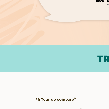
Black
Black H
C002
TR
Guide
A
½ Tour de ceinture
des
tailles
B