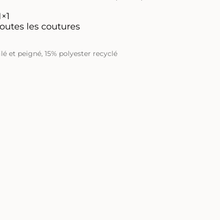
1×1
toutes les coutures
lé et peigné
,
15% polyester recyclé