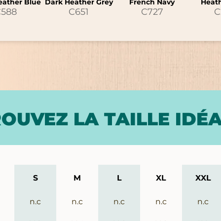
eather Blue
Dark Heather Grey
French Navy
Heat
C588
C651
C727
C
OUVEZ LA TAILLE IDÉ
S
M
L
XL
XXL
n.c
n.c
n.c
n.c
n.c