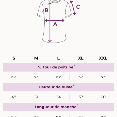
Guide
S
M
L
XL
XXL
des
tailles
A
½ Tour de poitrine
n.c
n.c
n.c
n.c
n.c
B
Hauteur de buste
48
51
54
57
60
C
Longueur de manche
n.c
n.c
n.c
n.c
n.c