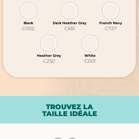
OBJETS PROMOTIONNELS
NOUVEAUTÉ : LE DTF
Black
Dark Heather Grey
French Navy
C002
C651
C727
Heather Grey
White
C250
C001
TROUVEZ LA
TAILLE IDÉALE