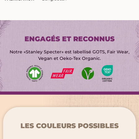
ENGAGÉS ET RECONNUS
Notre «Stanley Specter» est labellisé GOTS, Fair Wear,
Vegan et Oeko-Tex Organic.
RETOUR
RETOUR
MARQUAGE TEXTILE
GRAVURE LASER
CHAPELLERIE
BRODERIE
LES COULEURS POSSIBLES
SIGNALÉTIQUE ÉVÈNEMENTIELLE
TRANSFERTS SÉRIGRAPHIQUES