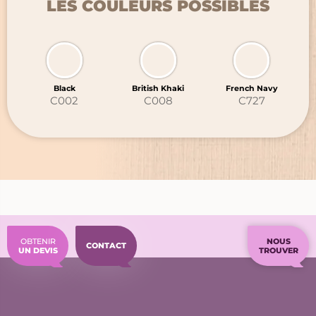
LES COULEURS POSSIBLES
Black
British Khaki
French Navy
C002
C008
C727
OBTENIR
NOUS
CONTACT
UN DEVIS
TROUVER