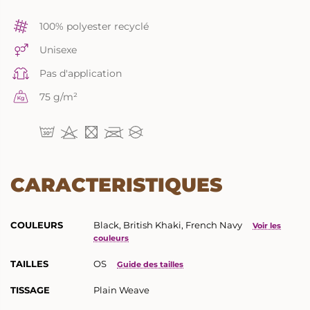
100% polyester recyclé
Unisexe
Pas d'application
75 g/m²
CARACTERISTIQUES
COULEURS
Black, British Khaki, French Navy
Voir les
couleurs
RETOUR
RETOUR
TAILLES
OS
Guide des tailles
MARQUAGE TEXTILE
GRAVURE LASER
TISSAGE
Plain Weave