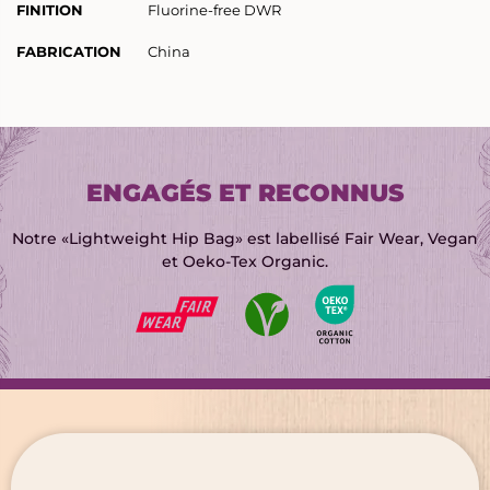
FINITION
Fluorine-free DWR
CHAPELLERIE
BRODERIE
FABRICATION
China
SIGNALÉTIQUE ÉVÈNEMENTIELLE
TRANSFERTS SÉRIGRAPHIQUES
OBJETS PROMOTIONNELS
NOUVEAUTÉ : LE DTF
ENGAGÉS ET RECONNUS
Notre «Lightweight Hip Bag» est labellisé Fair Wear, Vegan
et Oeko-Tex Organic.