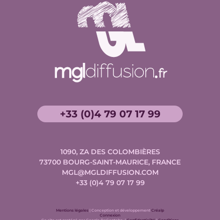
+33 (0)4 79 07 17 99
1090, ZA DES COLOMBIÈRES
73700
BOURG-SAINT-MAURICE, FRANCE
MGL@MGLDIFFUSION.COM
+33 (0)4 79 07 17 99
Conception
Mentions légales
| Conception et développement
Créalp
et
Connexion
Google
développement
Google