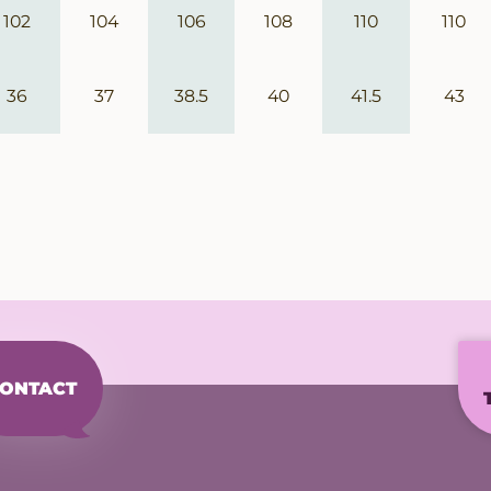
102
104
106
108
110
110
36
37
38.5
40
41.5
43
ONTACT