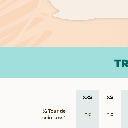
TR
XXS
XS
Guide
½ Tour de
des
n.c
n.c
A
ceinture
tailles