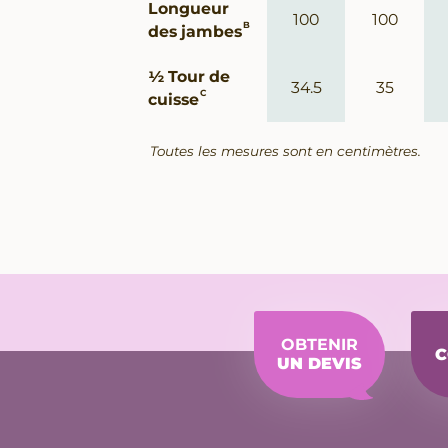
Longueur
100
100
B
des jambes
½ Tour de
34.5
35
C
cuisse
Toutes les mesures sont en centimètres.
OBTENIR
C
UN DEVIS