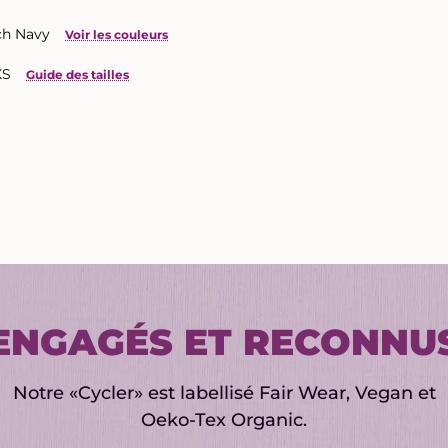
nch Navy
Voir les couleurs
XS
Guide des tailles
ENGAGÉS ET RECONNU
Notre «Cycler» est labellisé Fair Wear, Vegan et
Oeko-Tex Organic.