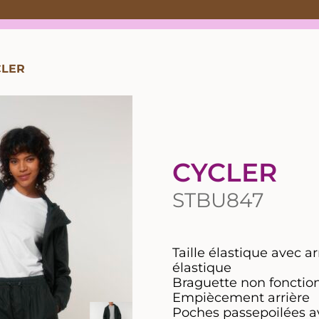
CLER
CYCLER
STBU847
Taille élastique avec a
élastique
Braguette non fonctio
Empiècement arrière
Poches passepoilées av