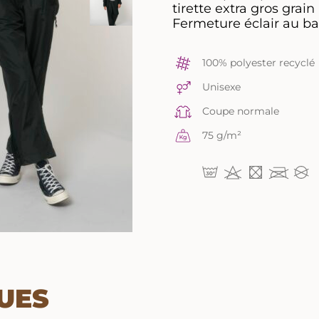
tirette extra gros grain
Fermeture éclair au ba
100% polyester recyclé
Unisexe
Coupe normale
75 g/m²
UES