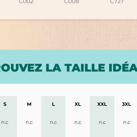
C002
C008
C727
OUVEZ LA TAILLE IDÉ
S
M
L
XL
XXL
3XL
n.c
n.c
n.c
n.c
n.c
n.c