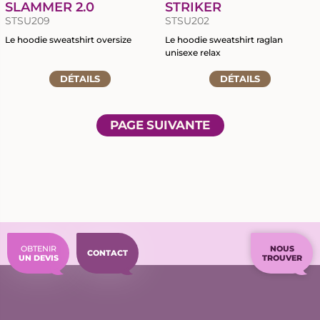
SLAMMER 2.0
STRIKER
STSU209
STSU202
Le hoodie sweatshirt oversize
Le hoodie sweatshirt raglan
unisexe relax
Accéder
Accéder
à
DÉTAILS
DÉTAILS
à
la
la
fiche
fiche
du
PAGE SUIVANTE
du
produit
produit
OBTENIR
NOUS
CONTACT
UN DEVIS
TROUVER