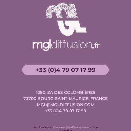
+33 (0)4 79 07 17 99
1090, ZA DES COLOMBIÈRES
73700
BOURG-SAINT-MAURICE, FRANCE
MGL@MGLDIFFUSION.COM
+33 (0)4 79 07 17 99
Conception
Mentions légales
| Conception et développement
Créalp
et
Connexion