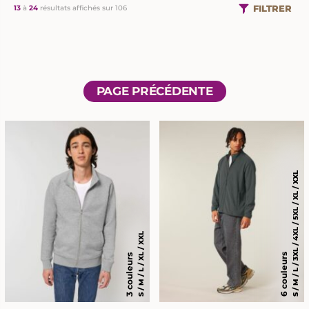
FILTRER
13
à
24
résultats affichés sur 106
PAGE PRÉCÉDENTE
S / M / L / 3XL / 4XL / 5XL / XL / XXL
S / M / L / XL / XXL
6 couleurs
3 couleurs