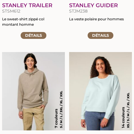
STANLEY TRAILER
STANLEY GUIDER
STSM612
STJM238
Le sweat-shirt zippé col
La veste polaire pour hommes
montant homme
Accéder
Accéder
DÉTAILS
à
DÉTAILS
à
la
la
fiche
fiche
du
du
produit
produit
S / M / L / 3XL / XL / XXL
XS / S / M / L / XL / XXL
14 couleurs
7 couleurs