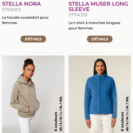
STELLA NORA
STELLA MUSER LONG
SLEEVE
STSW213
STTW219
Le hoodie sweatshirt pour
femmes
Le t-shirt à manches longues
pour femmes
Accéder
Accéder
à
DÉTAILS
DÉTAILS
à
la
la
fiche
fiche
du
du
produit
produit
XS / S / M / L / XL / XXL
XS / S / M / L / XL / XXL
6 couleurs
6 couleurs