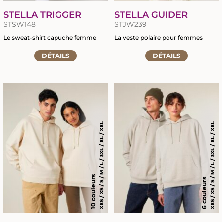
STELLA TRIGGER
STELLA GUIDER
STSW148
STJW239
Le sweat-shirt capuche femme
La veste polaire pour femmes
Accéder
Accéder
DÉTAILS
DÉTAILS
à
à
la
la
fiche
fiche
du
du
produit
produit
XXS / XS / S / M / L / 3XL / XL / XXL
XXS / XS / S / M / L / 3XL / XL / XXL
10 couleurs
6 couleurs