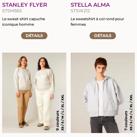
STANLEY FLYER
STELLA ALMA
STSM565
STSW212
Le sweat-shirt capuche
Le sweatshirt à col rond pour
iconique homme
femmes
Accéder
Accéder
DÉTAILS
DÉTAILS
à
à
la
la
fiche
fiche
du
du
produit
produit
XS / S / M / L / XL / XXL
XS / S / M / L / XL / XXL
9 couleurs
7 couleurs