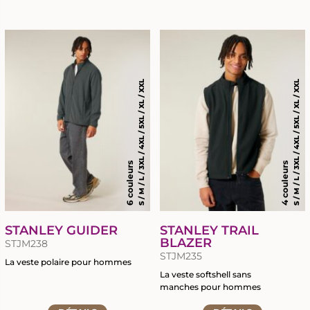
à
à
la
la
fiche
fiche
du
du
produit
produit
S / M / L / 3XL / 4XL / 5XL / XL / XXL
S / M / L / 3XL / 4XL / 5XL / XL / XXL
6 couleurs
4 couleurs
STANLEY GUIDER
STANLEY TRAIL
BLAZER
STJM238
STJM235
La veste polaire pour hommes
La veste softshell sans
Accéder
manches pour hommes
à