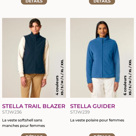
Accéder
DÉTAILS
DÉTAILS
la
à
fiche
la
du
fiche
produit
du
produit
XS / S / M / L / XL / XXL
XS / S / M / L / XL / XXL
4 couleurs
6 couleurs
STELLA TRAIL BLAZER
STELLA GUIDER
STJW236
STJW239
La veste softshell sans
La veste polaire pour femmes
manches pour femmes
Accéder
Accéder