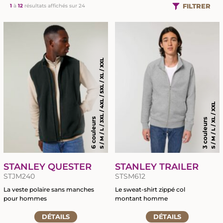
FILTRER
1
à
12
résultats affichés sur 24
S / M / L / 3XL / 4XL / 5XL / XL / XXL
S / M / L / XL / XXL
6 couleurs
3 couleurs
STANLEY QUESTER
STANLEY TRAILER
STJM240
STSM612
La veste polaire sans manches
Le sweat-shirt zippé col
pour hommes
montant homme
Accéder
Accéder
DÉTAILS
DÉTAILS