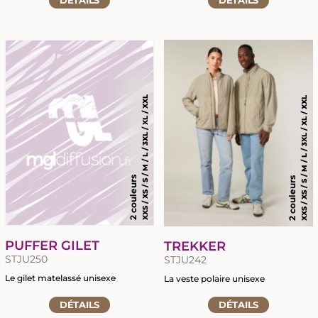
DÉTAILS
DÉTAILS
à
à
la
la
fiche
fiche
du
du
produit
produit
XXS / XS / S / M / L / 3XL / XL / XXL
XXS / XS / S / M / L / 3XL / XL / XXL
2 couleurs
2 couleurs
PUFFER GILET
TREKKER
STJU250
STJU242
Le gilet matelassé unisexe
La veste polaire unisexe
Accéder
Accéder
DÉTAILS
DÉTAILS
à
à