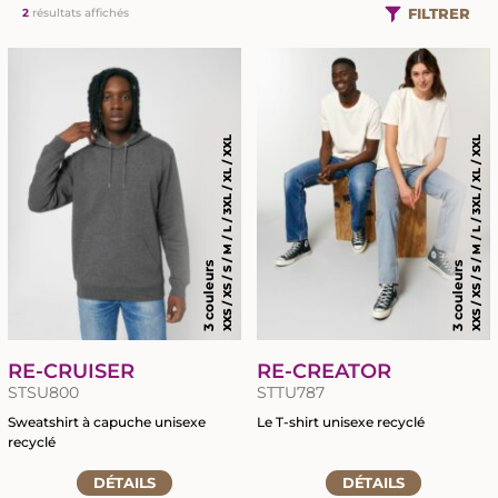
FILTRER
2
résultats affichés
XXS / XS / S / M / L / 3XL / XL / XXL
XXS / XS / S / M / L / 3XL / XL / XXL
3 couleurs
3 couleurs
RETOUR
RETOUR
MARQUAGE TEXTILE
GRAVURE LASER
RE-CRUISER
RE-CREATOR
CHAPELLERIE
BRODERIE
STSU800
STTU787
Sweatshirt à capuche unisexe
Le T-shirt unisexe recyclé
recyclé
SIGNALÉTIQUE ÉVÈNEMENTIELLE
TRANSFERTS SÉRIGRAPHIQUES
Accéder
Accéder
DÉTAILS
à
DÉTAILS