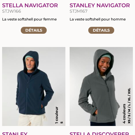
STELLA NAVIGATOR
STANLEY NAVIGATOR
STJW166
STJM167
La veste softshell pour femme
La veste softshell pour homme
Accéder
Accéder
DÉTAILS
DÉTAILS
à
à
RETOUR
RETOUR
la
la
fiche
fiche
du
du
MARQUAGE TEXTILE
GRAVURE LASER
produit
produit
CHAPELLERIE
BRODERIE
SIGNALÉTIQUE ÉVÈNEMENTIELLE
TRANSFERTS SÉRIGRAPHIQUES
XS / S / M / L / XL / XXL
OBJETS PROMOTIONNELS
NOUVEAUTÉ : LE DTF
4 couleurs
1 couleur
S
STANLEY
STELLA DISCOVERER