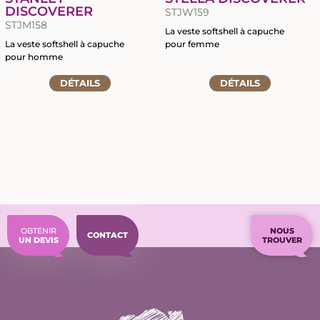
DISCOVERER
STJW159
STJM158
La veste softshell à capuche
La veste softshell à capuche
pour femme
pour homme
Accéder
Accéder
DÉTAILS
à
DÉTAILS
à
la
la
fiche
fiche
du
du
produit
produit
OBTENIR
NOUS
CONTACT
UN DEVIS
TROUVER