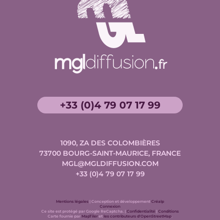
+33 (0)4 79 07 17 99
1090, ZA DES COLOMBIÈRES
73700
BOURG-SAINT-MAURICE, FRANCE
MGL@MGLDIFFUSION.COM
+33 (0)4 79 07 17 99
Conception
Mentions légales
| Conception et développement
Créalp
et
Connexion
Google
développement
Google
Ce site est protégé par Google ReCaptcha. |
Confidentialité
|
Conditions
Carte
Données
ReCaptcha
ReCaptcha
Carte fournie par
MapTiler
et
les contributeurs d'OpenStreetMap
.