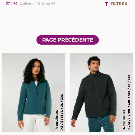
FILTRER
37
à
40
résultats affichés sur 40
PAGE PRÉCÉDENTE
S / M / L / 3XL / 4XL / 5XL / XL / XXL
XS / S / M / L / XL / XXL
4 couleurs
4 couleurs