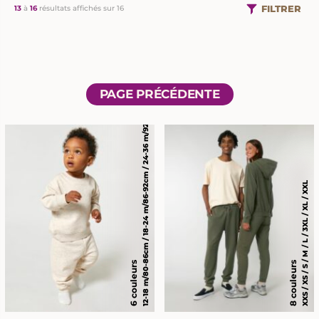
FILTRER
13
à
16
résultats affichés sur 16
12-18 m/80-86cm / 18-24 m/86-92cm / 24-36 m/92-98cm / 6-12 m/68-80cm
PAGE PRÉCÉDENTE
XXS / XS / S / M / L / 3XL / XL / XXL
6 couleurs
8 couleurs