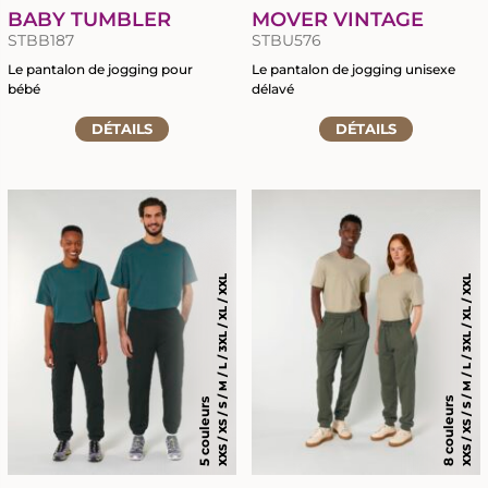
BABY TUMBLER
MOVER VINTAGE
STBB187
STBU576
Le pantalon de jogging pour
Le pantalon de jogging unisexe
bébé
délavé
Accéder
Accéder
DÉTAILS
DÉTAILS
RETOUR
RETOUR
à
à
la
la
fiche
fiche
MARQUAGE TEXTILE
GRAVURE LASER
du
du
produit
produit
CHAPELLERIE
BRODERIE
XXS / XS / S / M / L / 3XL / XL / XXL
XXS / XS / S / M / L / 3XL / XL / XXL
SIGNALÉTIQUE ÉVÈNEMENTIELLE
TRANSFERTS SÉRIGRAPHIQUES
OBJETS PROMOTIONNELS
NOUVEAUTÉ : LE DTF
8 couleurs
5 couleurs