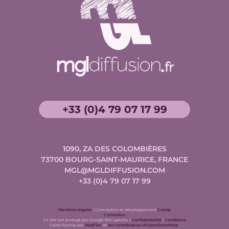
+33 (0)4 79 07 17 99
1090, ZA DES COLOMBIÈRES
73700
BOURG-SAINT-MAURICE, FRANCE
MGL@MGLDIFFUSION.COM
+33 (0)4 79 07 17 99
Conception
Mentions légales
| Conception et développement
Créalp
et
Connexion
Google
développement
Google
Ce site est protégé par Google ReCaptcha. |
Confidentialité
|
Conditions
Carte
Données
ReCaptcha
ReCaptcha
Carte fournie par
MapTiler
et
les contributeurs d'OpenStreetMap
.