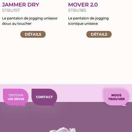
JAMMER DRY
MOVER 2.0
STBU157
STBU185
Le pantalon de jogging unisexe
Le pantalon de jogging
doux au toucher
iconique unisexe
Accéder
Accéder
DÉTAILS
DÉTAILS
à
à
la
la
fiche
fiche
du
du
produit
produit
OBTENIR
NOUS
CONTACT
UN DEVIS
TROUVER